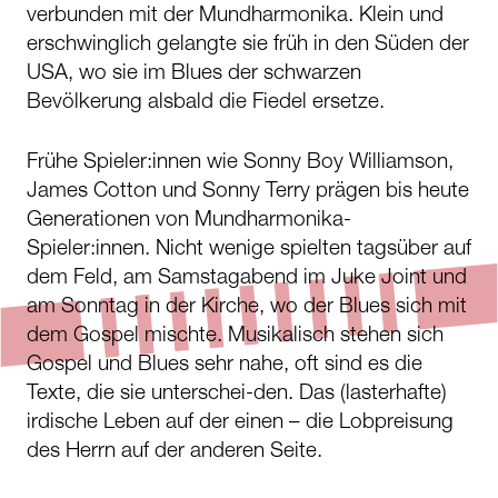
verbunden mit der Mundharmonika. Klein und
erschwinglich gelangte sie früh in den Süden der
USA, wo sie im Blues der schwarzen
Bevölkerung alsbald die Fiedel ersetze.
Frühe Spieler:innen wie Sonny Boy Williamson,
James Cotton und Sonny Terry prägen bis heute
Generationen von Mundharmonika-
Spieler:innen. Nicht wenige spielten tagsüber auf
dem Feld, am Samstagabend im Juke Joint und
am Sonntag in der Kirche, wo der Blues sich mit
dem Gospel mischte. Musikalisch stehen sich
Gospel und Blues sehr nahe, oft sind es die
Texte, die sie unterschei-den. Das (lasterhafte)
irdische Leben auf der einen – die Lobpreisung
des Herrn auf der anderen Seite.