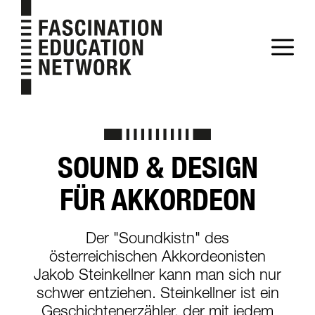
Zum
Inhalt
M
springen
SOUND & DESIGN
FÜR AKKORDEON
Der "Soundkistn" des
österreichischen Akkordeonisten
Jakob Steinkellner kann man sich nur
schwer entziehen. Steinkellner ist ein
Geschichtenerzähler, der mit jedem